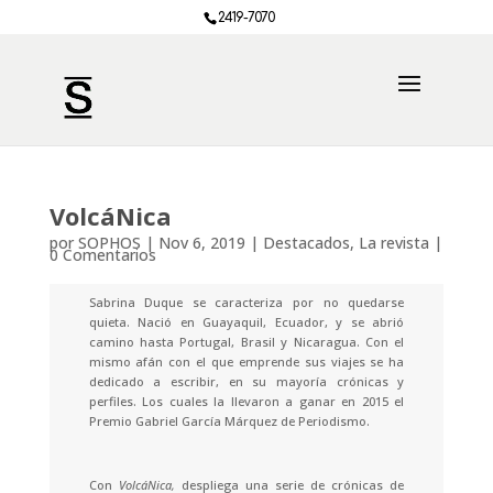
2419-7070
VolcáNica
por
SOPHOS
|
Nov 6, 2019
|
Destacados
,
La revista
|
0 Comentarios
Sabrina Duque se caracteriza por no quedarse
quieta. Nació en Guayaquil, Ecuador, y se abrió
camino hasta Portugal, Brasil y Nicaragua. Con el
mismo afán con el que emprende sus viajes se ha
dedicado a escribir, en su mayoría crónicas y
perfiles. Los cuales la llevaron a ganar en 2015 el
Premio Gabriel García Márquez de Periodismo.
Con
VolcáNica,
despliega una serie de crónicas de