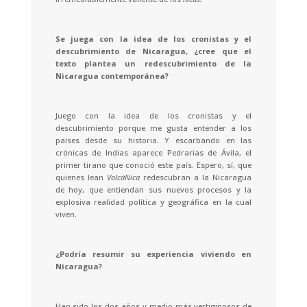
Se juega con la idea de los cronistas y el
descubrimiento de Nicaragua, ¿cree que el
texto plantea un redescubrimiento de la
Nicaragua contemporánea?
Juego con la idea de los cronistas y el
descubrimiento porque me gusta entender a los
países desde su historia. Y escarbando en las
crónicas de Indias aparece Pedrarias de Ávila, el
primer tirano que conoció este país. Espero, sí, que
quienes lean
VolcáNica
redescubran a la Nicaragua
de hoy, que entiendan sus nuevos procesos y la
explosiva realidad política y geográfica en la cual
viven.
¿Podría resumir su experiencia viviendo en
Nicaragua?
Han sido los dos años y medio más vertiginosos de