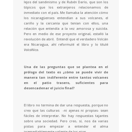
lejos del sandinismo y de Rubén Darío, que son los
tópicos que los extranjeros relacionamos de
inmediato con el país. Me llamaba la atención cómo
los nicaragüenses entendían a sus volcanes, el
cariño y la cercanía que tenían con ellos, una
relación que entendía a la vez amorosa y suicida.
Pero en medio de ese proyecto original, estalló la
revolución de abril. Entendí que el verdadero Volcán
era Nicaragua, ahí reformulé el libro y lo titulé
VolcáNica.
Una de las preguntas que se plantea en el
prólogo del texto es ¿cómo se puede vivir de
manera tan indiferente entre tantos volcanes
en el patio trasero, suficientes para
desencadenar el juicio final?
El libro no termina de dar una respuesta, porque no
creo que las culturas -ni ajenas ni propias- sean
fáciles de interpretar. No hay respuestas tajantes
sobre una sociedad. Pero creo, sí, nos da varias
pistas para empezar a entender el alma
irremediablemente valiente de los
nicas.