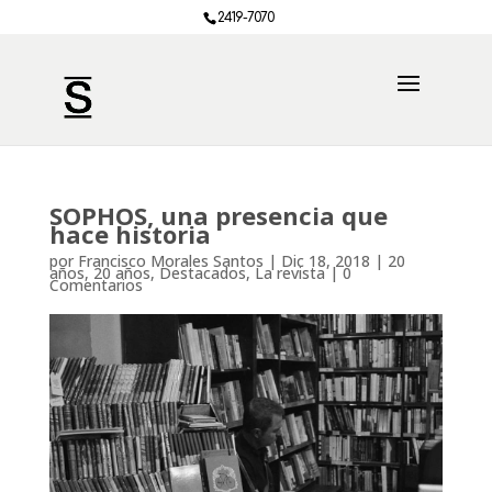
2419-7070
SOPHOS, una presencia que
hace historia
por
Francisco Morales Santos
|
Dic 18, 2018
|
20
años
,
20 años
,
Destacados
,
La revista
|
0
Comentarios