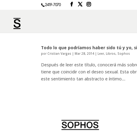
2419-7070
Todo lo que podríamos haber sido tú y yo, s
por
Cristian Vargas
|
Mar 28, 2014
|
Leer
,
Libros
,
Sophos
Después de leer este título, conocerá más sob
tiene que coincidir con el deseo sexual. Esta o
este sentimiento tan abstracto e íntimo....