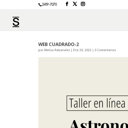
2419-7070
WEB CUADRADO-2
por
Melisa Rabanales
|
Ene 20, 2022
|
0 Comentarios