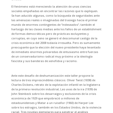
El fenómeno está mereciendo la atención de unas ciencias
sociales empeñadas en encontrar las razones que lo expliquen.
Se han aducido algunas, como la búsqueda de seguridades ante
las amenazas reales o imaginadas del trasiego hacia el primer
mundo de enormes contingentes de “indeseados”; también el
hartazgo de las clases medias ante los fallos de un establishment
de formas democráticas pero de prácticas excluyentes y
corruptas, en cuyo seno se generó el descomunal castigo de la
crisis económica del 2008 todavía irresuelta. Pero es sumamente
preocupante que la elección del nuevo presidente haya levantado
de inmediato enormes polvaredas de entusiasmo entre fuerzas
de un conservadurismo radical muy próximo a la ideología
fascista y sus banderas de xenofobia y racismo.
Ante este desafío de deshumanización este taller propone la
lectura de tres imprescindibles clásicos: Oliver Twist (1838) de
Charles Dickens, retrato de la explotación infantil en la Inglaterra
de la primera revolución industrial, Las uvas de la ira (1939) de
John Steinbeck sobre los desarraigos y exclusiones de la crisis
económica de 1929 que empobreció a millones de
estadounidenses y Matar a un ruiseñor (1960) de Harper Lee
sobre los estragos, también en los Estados Unidos, de la violencia
racial. Tres novelas ejemplares para penetrar el análisis