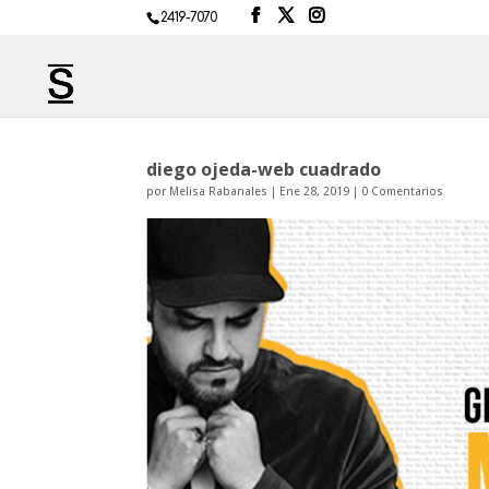
2419-7070
diego ojeda-web cuadrado
por
Melisa Rabanales
|
Ene 28, 2019
|
0 Comentarios