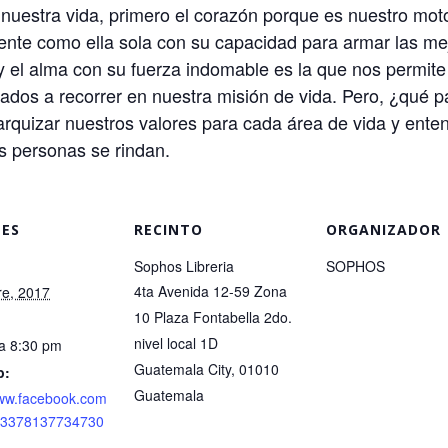
nuestra vida, primero el corazón porque es nuestro moto
mente como ella sola con su capacidad para armar las m
 el alma con su fuerza indomable es la que nos permite
dos a recorrer en nuestra misión de vida. Pero, ¿qué p
quizar nuestros valores para cada área de vida y enten
s personas se rindan.
LES
RECINTO
ORGANIZADOR
Sophos Libreria
SOPHOS
4ta Avenida 12-59 Zona
re, 2017
10 Plaza Fontabella 2do.
nivel local 1D
a 8:30 pm
Guatemala City
,
01010
b:
Guatemala
www.facebook.com
/13378137734730