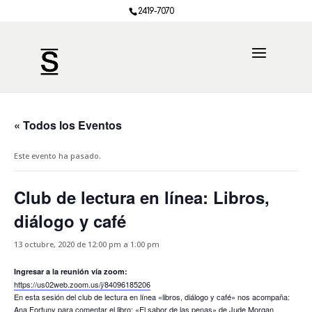
2419-7070
« Todos los Eventos
Este evento ha pasado.
Club de lectura en línea: Libros,
diálogo y café
13 octubre, 2020 de 12:00 pm
a
1:00 pm
Ingresar a la reunión vía zoom:
https://us02web.zoom.us/j/84096185206
En esta sesión del club de lectura en línea «libros, diálogo y café» nos acompaña:
Ana Fortuny para comentar el libro: «El sabor de las penas» de Jude Morgan