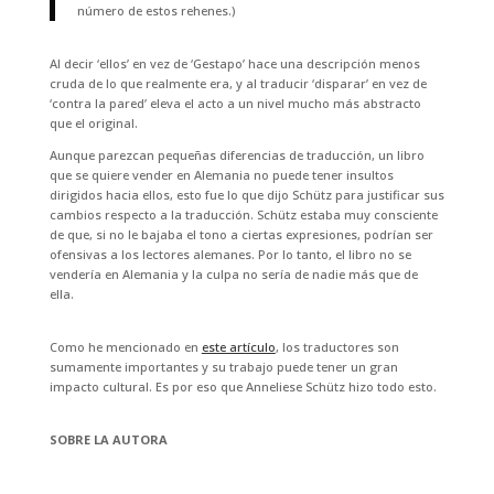
número de estos rehenes.)
Al decir ‘ellos’ en vez de ‘Gestapo’ hace una descripción menos
cruda de lo que realmente era, y al traducir ‘disparar’ en vez de
‘contra la pared’ eleva el acto a un nivel mucho más abstracto
que el original.
Aunque parezcan pequeñas diferencias de traducción, un libro
que se quiere vender en Alemania no puede tener insultos
dirigidos hacia ellos, esto fue lo que dijo Schütz para justificar sus
cambios respecto a la traducción. Schütz estaba muy consciente
de que, si no le bajaba el tono a ciertas expresiones, podrían ser
ofensivas a los lectores alemanes. Por lo tanto, el libro no se
vendería en Alemania y la culpa no sería de nadie más que de
ella.
Como he mencionado en
este artículo
, los traductores son
sumamente importantes y su trabajo puede tener un gran
impacto cultural. Es por eso que Anneliese Schütz hizo todo esto.
SOBRE LA AUTORA