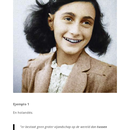
Ejemplo 1
En holandés:
“
er bestaat geen groter vijandschap op de wereld dan
tussen