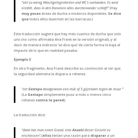
“viel zu wenig Waschgelegenheiten und WC’s vorhanden. Es wird
erzählt, dass in den Baracken alles durcheinander schläft”
(Hay
muy pocas
áreas de ducha e inodoros disponibles.
Se dice
que
todos ellos duermen en las barracas.)
Esta traducción sugiere que hay más cuartos de ducha que solo
uno (no como afirmaba Ana Frank en la versión original), y al
decir de manera indirecta ‘se dice que’ de cierta forma le baja el
impacto de lo que en realidad pasaba.
Ejemplo 3
En otro fragmento, Ana Frank describe su conmoción al ver que
la seguridad alemana le dispara a rehenes.
“zet
Gestapo
doodgewoon een stuk of 5 gijzelaars tegen de muur ”
(La
Gestapo
simplemente puso a más o menos cinco
rehenes
contra la pared
).
La traducción dice:
“dann hat man einen Grund, eine
Anzahl
dieser Geiseln zu
erschiessen”.
(
ellos
tenían una razón para
disparar
a un