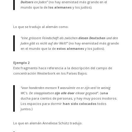
Duitsers
en Joden”
(no hay enemistad más grande en el
mundo que la de
los alemanes
y los judíos).
Lo que se tradujo al alemán como:
“eine grössere Feindschaft als zwischen
diesen
Deutschen
und den
Juden gibt es nicht auf der Welt!”
(no hay enemistad más grande
en el mundo que la de
estos
alemanes
y los judíos).
Ejemplo 2
Este fragmento hace referencia a la descripción del campo de
concentración Westerbork en los Países Bajos:
“voor honderden mensen
1
wasruimte en er zijn veel te weinig
WC’s. De slaapplaatsen
zijn alle door
elkaar gegooid”.
(
una
ducha para cientos de personas, y hay muy pocos inodoros.
Los espacios para dormir
han sido colocados
todos
juntos.)
Lo que en alemán Anneliese Schütz tradujo: