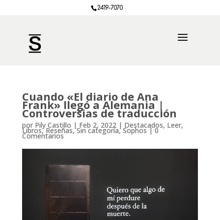
2419-7070
Cuando «El diario de Ana
Frank» llegó a Alemania |
Controversias de traducción
por
Pily Castillo
|
Feb 2, 2022
|
Destacados
,
Leer
,
Libros
,
Reseñas
,
Sin categoría
,
Sophos
|
0
Comentarios