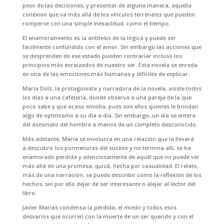
peso de las decisiones, y presentar de alguna manera, aquella
conexión que va más allá de los vínculos terrenales que pueden
romperse con una simple inexactitud, como el tiempo.
El enamoramiento es la antítesis de la lógica y puede ser
fácilmente confundido con el amor. Sin embargo las acciones que
se desprenden de ese estado pueden contrariar incluso los
principios más enraizados de nuestro ser. Esta novela se enreda
en una de las emociones más humanas y difíciles de explicar.
María Dolz, la protagonista y narradora de la novela, asiste todos
los días a una cafetería, donde observa a una pareja de la que
poco sabe y que acaso envidia, pues son ellos quienes le brindan
algo de optimismo a su día a día. Sin embargo, un día se entera
del asesinato del hombre a manos de un completo desconocido.
Más adelante, María se involucra en una relación que la llevará
a descubrir los pormenores del suceso y no termina allí, se ha
enamorado perdida y silenciosamente de aquél que no puede ver
más allá de una promesa, quizá, hecha por casualidad. El relato,
más de una narración, se puede describir como la reflexión de los
hechos, sin por ello dejar de ser interesante o alejar al lector del
libro.
Javier Marías condensa la pérdida, el miedo y todos esos
desvaríos que ocurren con la muerte de un ser querido y con el