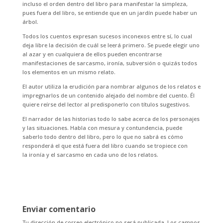
incluso el orden dentro del libro para manifestar la simpleza,
pues fuera del libro, se entiende que en un jardín puede haber un
árbol.
Todos los cuentos expresan sucesos inconexos entre sí, lo cual
deja libre la decisión de cuál se leerá primero. Se puede elegir uno
al azar y en cualquiera de ellos pueden encontrarse
manifestaciones de sarcasmo, ironía, subversión o quizás todos
los elementos en un mismo relato.
El autor utiliza la erudición para nombrar algunos de los relatos e
impregnarlos de un contenido alejado del nombre del cuento. Él
quiere reírse del lector al predisponerlo con títulos sugestivos.
El narrador de las historias todo lo sabe acerca de los personajes
y las situaciones. Habla con mesura y contundencia, puede
saberlo todo dentro del libro, pero lo que no sabrá es cómo
responderá el que está fuera del libro cuando se tropiece con
la ironía y el sarcasmo en cada uno de los relatos.
Enviar comentario
Tu dirección de correo electrónico no será publicada.
Los campos