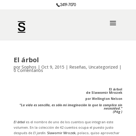
2419-7070
El árbol
por
Sophos
|
Oct 9, 2015
|
Reseñas
,
Uncategorized
|
0 Comentarios
El árbol
de Slawomir Mrozek
por Wellington Nelson
“La vida es sencilla, es sólo mi imaginación la que la complica sin
necesidad.”
(Pág )
El árbol
es el nombre de uno de los cuentos que integran este
volumen. En la colección de 42 cuentos ocupa el puesto justo
después de
El jardín
.
Slawomir Mrozek
, polaco, quiso aprovechar