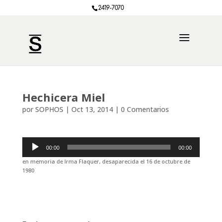
2419-7070
Hechicera Miel
por
SOPHOS
|
Oct 13, 2014
|
0 Comentarios
Reproductor
00:00
00:00
de
audio
en memoria de Irma Flaquer, desaparecida el 16 de octubre de
1980