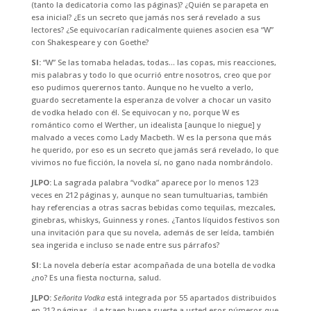
(tanto la dedicatoria como las páginas)? ¿Quién se parapeta en
esa inicial? ¿Es un secreto que jamás nos será revelado a sus
lectores? ¿Se equivocarían radicalmente quienes asocien esa “W”
con Shakespeare y con Goethe?
SI:
“W” Se las tomaba heladas, todas… las copas, mis reacciones,
mis palabras y todo lo que ocurrió entre nosotros, creo que por
eso pudimos querernos tanto. Aunque no he vuelto a verlo,
guardo secretamente la esperanza de volver a chocar un vasito
de vodka helado con él. Se equivocan y no, porque W es
romántico como el Werther, un idealista [aunque lo niegue] y
malvado a veces como Lady Macbeth. W es la persona que más
he querido, por eso es un secreto que jamás será revelado, lo que
vivimos no fue ficción, la novela sí, no gano nada nombrándolo.
JLPO:
La sagrada palabra “vodka” aparece por lo menos 123
veces en 212 páginas y, aunque no sean tumultuarias, también
hay referencias a otras sacras bebidas como tequilas, mezcales,
ginebras, whiskys, Guinness y rones. ¿Tantos líquidos festivos son
una invitación para que su novela, además de ser leída, también
sea ingerida e incluso se nade entre sus párrafos?
SI:
La novela debería estar acompañada de una botella de vodka
¿no? Es una fiesta nocturna, salud.
JLPO:
Señorita Vodka
está integrada por 55 apartados distribuidos
en 212 páginas. ¿Le traen buena suerte a usted esos números que