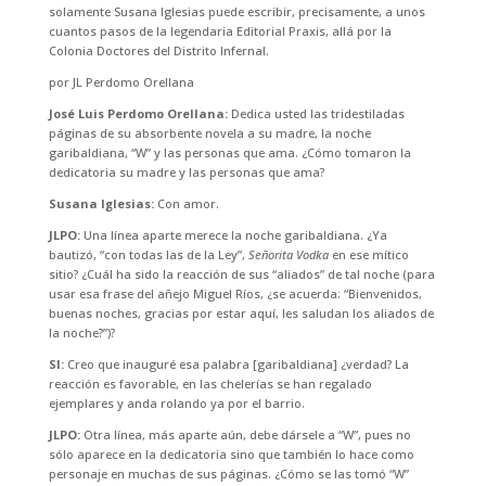
solamente Susana Iglesias puede escribir, precisamente, a unos
cuantos pasos de la legendaria Editorial Praxis, allá por la
Colonia Doctores del Distrito Infernal.
por JL Perdomo Orellana
José Luis Perdomo Orellana:
Dedica usted las tridestiladas
páginas de su absorbente novela a su madre, la noche
garibaldiana, “W” y las personas que ama. ¿Cómo tomaron la
dedicatoria su madre y las personas que ama?
Susana Iglesias:
Con amor.
JLPO:
Una línea aparte merece la noche garibaldiana. ¿Ya
bautizó, “con todas las de la Ley”,
Señorita Vodka
en ese mítico
sitio? ¿Cuál ha sido la reacción de sus “aliados” de tal noche (para
usar esa frase del añejo Miguel Ríos, ¿se acuerda: “Bienvenidos,
buenas noches, gracias por estar aquí, les saludan los aliados de
la noche?”)?
SI:
Creo que inauguré esa palabra [garibaldiana] ¿verdad? La
reacción es favorable, en las chelerías se han regalado
ejemplares y anda rolando ya por el barrio.
JLPO:
Otra línea, más aparte aún, debe dársele a “W”, pues no
sólo aparece en la dedicatoria sino que también lo hace como
personaje en muchas de sus páginas. ¿Cómo se las tomó “W”