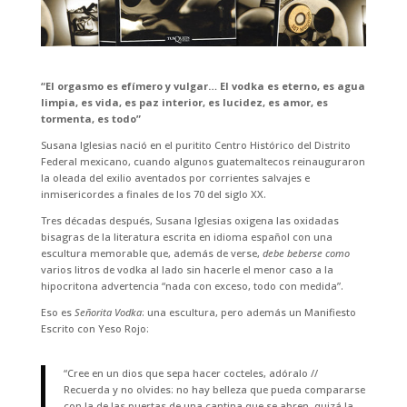
“El orgasmo es efímero y vulgar… El vodka es eterno, es agua
limpia, es vida, es paz interior, es lucidez, es amor, es
tormenta, es todo”
Susana Iglesias nació en el puritito Centro Histórico del Distrito
Federal mexicano, cuando algunos guatemaltecos reinauguraron
la oleada del exilio aventados por corrientes salvajes e
inmisericordes a finales de los 70 del siglo XX.
Tres décadas después, Susana Iglesias oxigena las oxidadas
bisagras de la literatura escrita en idioma español con una
escultura memorable que, además de verse,
debe
beberse
como
varios litros de vodka al lado sin hacerle el menor caso a la
hipocritona advertencia “nada con exceso, todo con medida”.
Eso es
Señorita Vodka
: una escultura, pero además un Manifiesto
Escrito con Yeso Rojo:
“Cree en un dios que sepa hacer cocteles, adóralo //
Recuerda y no olvides: no hay belleza que pueda compararse
con la de las puertas de una cantina que se abren, quizá la