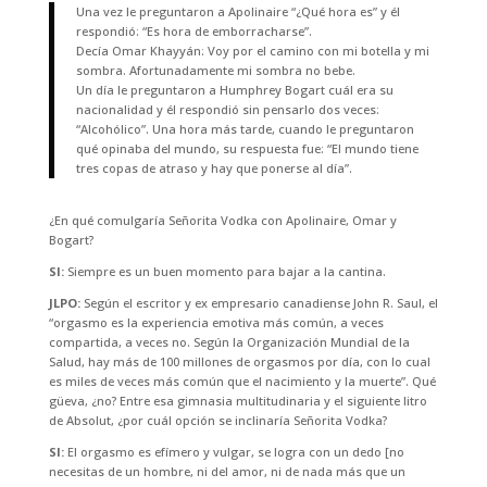
Una vez le preguntaron a Apolinaire “¿Qué hora es” y él
respondió: “Es hora de emborracharse”.
Decía Omar Khayyán: Voy por el camino con mi botella y mi
sombra. Afortunadamente mi sombra no bebe.
Un día le preguntaron a Humphrey Bogart cuál era su
nacionalidad y él respondió sin pensarlo dos veces:
“Alcohólico”. Una hora más tarde, cuando le preguntaron
qué opinaba del mundo, su respuesta fue: “El mundo tiene
tres copas de atraso y hay que ponerse al día”.
¿En qué comulgaría Señorita Vodka con Apolinaire, Omar y
Bogart?
SI:
Siempre es un buen momento para bajar a la cantina.
JLPO:
Según el escritor y ex empresario canadiense John R. Saul, el
“orgasmo es la experiencia emotiva más común, a veces
compartida, a veces no. Según la Organización Mundial de la
Salud, hay más de 100 millones de orgasmos por día, con lo cual
es miles de veces más común que el nacimiento y la muerte”. Qué
güeva, ¿no? Entre esa gimnasia multitudinaria y el siguiente litro
de Absolut, ¿por cuál opción se inclinaría Señorita Vodka?
SI:
El orgasmo es efímero y vulgar, se logra con un dedo [no
necesitas de un hombre, ni del amor, ni de nada más que un