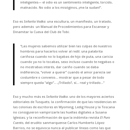
inteligentes— el odio es un sentimiento inteligente, torcido,
malnacido. No odio a los misóginos, ¡me la sudan!”.
Eso es
Señorita Vodka
: una escultura, un manifiesto, un tratado,
pero además un Manual de Procedimientos para Escanear y
Dinamitar la Cueva del Club de Tobi:
“Las mujeres sabemos utilizar bien las culpas de nuestros
hombres para hacerlos volver al redil: una palabrita
cariñosa cuando no lo bajabas de hijo de puta, una caricia
cuando ya no lo tocabas, sexo incluso cuando te negabas o
no mostrabas interés, dar cariño cuando se daba
indiferencia, “volver a querer” cuando el amor parecía ser
costumbre o convenio… mostrar que a pesar de todo
siempre queda “algo”… ¿Trillado?, sí… real y trillado…”
Eso y mucho más es
Señorita Vodka
: uno de los mayores aciertos
editoriales de Tusquets; la confirmación de que las residencias en
las colonias de escritores en Wyoming, Ledig House y la Toscana
no consiguieron vampirizarle las huellas digitales a Susana
Iglesias; y la reconfirmación de que la indómita revista
El Puro
Cuento
, del erudito sanmarquense Carlos Humberto López
Barrios, no se equivoca nunca al publicar líneas como las que