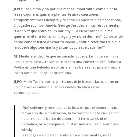
JLPO:
Por último y no por ello menos importante, como dice la
frase cajonera, quisiera plantearle unas cuestiones
complementarias (siempre y cuando su paciencia dé para tanto).
El jugadorazo norirlandés George Best decía muy festivamente:
“Cada vez que entro en un bar hay 50 o 60 personas que me
quieren invitar a tomar un trago, y yo no sé decir no”. Conociendo
como conoce usted a Señorita Vodka, ¿podría referirnos si a ella
le sucede algo semejante y si tampoco sabe decir “no”?
SI:
Mentiría al decirte que no sucede. Sucede. Le invitan e invita.
Los acepta, pero… raramente acepta una conversación. Señorita
Vodka es una bebedora solitaria en las barras, acepta el trago e
invita también, después se esfuma.
JLPO:
Mark Twain, por su parte, nos dejó frases claras como un
litro de vodka Finlandia, en las cuales dosifica estas
contundencias:
¡Qué solemne y hermosa es la idea de que el pionero más
temprano de la civilización, la locomotora de la civilización
no es nunca el barco de vapor, ni el ferrocarril, ni el
periódico, ni la catequesis, ni el misionero… sino siempre el
whisky!
Si recoges a un perro hambriento y lo alimentas, no te