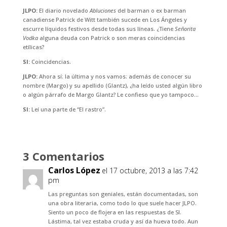
JLPO:
El diario novelado
Abluciones
del barman o ex barman
canadiense Patrick de Witt también sucede en Los Ángeles y
escurre líquidos festivos desde todas sus líneas. ¿Tiene
Señorita
Vodka
alguna deuda con Patrick o son meras coincidencias
etílicas?
SI:
Coincidencias.
JLPO:
Ahora sí: la última y nos vamos: además de conocer su
nombre (Margo) y su apellido (Glantz), ¿ha leído usted algún libro
o algún párrafo de Margo Glantz? Le confieso que yo tampoco…
SI:
Leí una parte de “El rastro”.
3 Comentarios
Carlos López
el 17 octubre, 2013 a las 7:42
pm
Las preguntas son geniales, están documentadas, son
una obra literaria, como todo lo que suele hacer JLPO.
Siento un poco de flojera en las respuestas de SI.
Lástima, tal vez estaba cruda y así da hueva todo. Aun