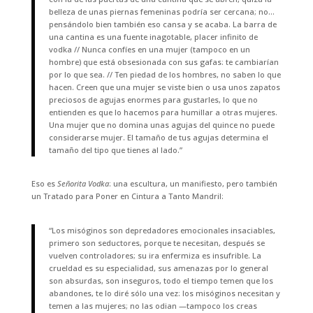
belleza de unas piernas femeninas podría ser cercana; no…
pensándolo bien también eso cansa y se acaba. La barra de
una cantina es una fuente inagotable, placer infinito de
vodka // Nunca confíes en una mujer (tampoco en un
hombre) que está obsesionada con sus gafas: te cambiarían
por lo que sea. // Ten piedad de los hombres, no saben lo que
hacen. Creen que una mujer se viste bien o usa unos zapatos
preciosos de agujas enormes para gustarles, lo que no
entienden es que lo hacemos para humillar a otras mujeres.
Una mujer que no domina unas agujas del quince no puede
considerarse mujer. El tamaño de tus agujas determina el
tamaño del tipo que tienes al lado.”
Eso es
Señorita Vodka
: una escultura, un manifiesto, pero también
un Tratado para Poner en Cintura a Tanto Mandril:
“Los misóginos son depredadores emocionales insaciables,
primero son seductores, porque te necesitan, después se
vuelven controladores; su ira enfermiza es insufrible. La
crueldad es su especialidad, sus amenazas por lo general
son absurdas, son inseguros, todo el tiempo temen que los
abandones, te lo diré sólo una vez: los misóginos necesitan y
temen a las mujeres; no las odian —tampoco los creas