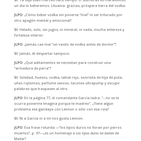
un día lo beberemos. Lituania: gracias, próspera tierra del vodka.
JLPO:
¿Cómo beber vodka sin ponerse “mal” ni ser triturado por
otro apagón mental y emocional?
SI
: Helado, solo, sin jugos, ni mineral, ni nada, mucha entereza y
fortaleza interior.
JLPO:
¿Jamás cae mal “un vasito de vodka antes de dormir”?
SI:
Jamás. Al despertar tampoco.
JLPO:
¿Qué aditamentos se necesitan para construir una
“armadura de perra”?
SI
: Soledad, huesos, vodka, labial rojo, sonrisita de hija de puta,
uñas rojísimas, perfume sexoso, tacones ultrapump y escupir
palabras que traspasen al otro.
JLPO:
En la página 77, el comandante García ladra: “…no se te
ocurra ponerme Imagina porque te madreo”. ¿Tiene algún
problema ese gandaya con Lennon o sólo con esa rola?
SI:
Ni a García ni a mí nos gusta Lennon.
JLPO:
Esa frase rotunda —“los tipos duros no lloran por perros
muertos”, p. 97—¿es un homenaje a
Los tipos duros no bailan
de
Mailer?