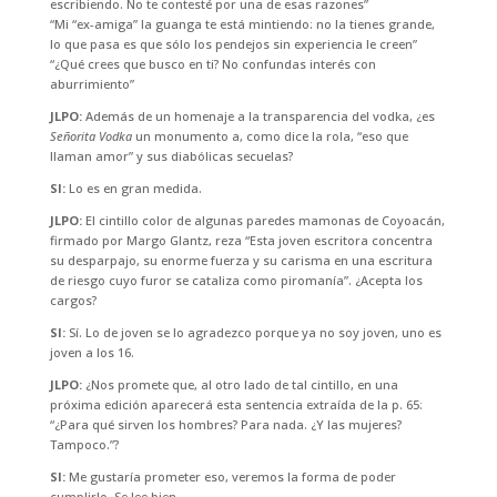
escribiendo. No te contesté por una de esas razones”
“Mi “ex-amiga” la guanga te está mintiendo: no la tienes grande,
lo que pasa es que sólo los pendejos sin experiencia le creen”
“¿Qué crees que busco en ti? No confundas interés con
aburrimiento”
JLPO:
Además de un homenaje a la transparencia del vodka, ¿es
Señorita Vodka
un monumento a, como dice la rola, “eso que
llaman amor” y sus diabólicas secuelas?
SI:
Lo es en gran medida.
JLPO:
El cintillo color de algunas paredes mamonas de Coyoacán,
firmado por Margo Glantz, reza “Esta joven escritora concentra
su desparpajo, su enorme fuerza y su carisma en una escritura
de riesgo cuyo furor se cataliza como piromanía”. ¿Acepta los
cargos?
SI:
Sí. Lo de joven se lo agradezco porque ya no soy joven, uno es
joven a los 16.
JLPO:
¿Nos promete que, al otro lado de tal cintillo, en una
próxima edición aparecerá esta sentencia extraída de la p. 65:
“¿Para qué sirven los hombres? Para nada. ¿Y las mujeres?
Tampoco.”?
SI:
Me gustaría prometer eso, veremos la forma de poder
cumplirlo. Se lee bien.