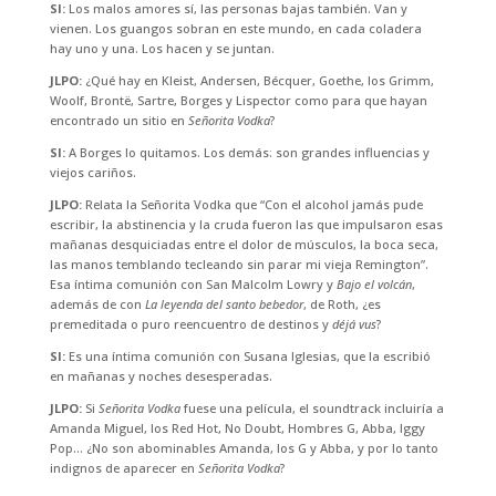
SI:
Los malos amores sí, las personas bajas también. Van y
vienen. Los guangos sobran en este mundo, en cada coladera
hay uno y una. Los hacen y se juntan.
JLPO:
¿Qué hay en Kleist, Andersen, Bécquer, Goethe, los Grimm,
Woolf, Brontë, Sartre, Borges y Lispector como para que hayan
encontrado un sitio en
Señorita Vodka
?
SI:
A Borges lo quitamos. Los demás: son grandes influencias y
viejos cariños.
JLPO:
Relata la Señorita Vodka que “Con el alcohol jamás pude
escribir, la abstinencia y la cruda fueron las que impulsaron esas
mañanas desquiciadas entre el dolor de músculos, la boca seca,
las manos temblando tecleando sin parar mi vieja Remington”.
Esa íntima comunión con San Malcolm Lowry y
Bajo el volcán
,
además de con
La leyenda del santo bebedor
, de Roth, ¿es
premeditada o puro reencuentro de destinos y
déjá vus
?
SI:
Es una íntima comunión con Susana Iglesias, que la escribió
en mañanas y noches desesperadas.
JLPO:
Si
Señorita Vodka
fuese una película, el soundtrack incluiría a
Amanda Miguel, los Red Hot, No Doubt, Hombres G, Abba, Iggy
Pop… ¿No son abominables Amanda, los G y Abba, y por lo tanto
indignos de aparecer en
Señorita Vodka
?