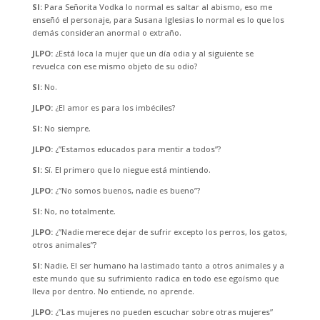
SI:
Para Señorita Vodka lo normal es saltar al abismo, eso me
enseñó el personaje, para Susana Iglesias lo normal es lo que los
demás consideran anormal o extraño.
JLPO:
¿Está loca la mujer que un día odia y al siguiente se
revuelca con ese mismo objeto de su odio?
SI:
No.
JLPO:
¿El amor es para los imbéciles?
SI:
No siempre.
JLPO:
¿”Estamos educados para mentir a todos”?
SI:
Sí. El primero que lo niegue está mintiendo.
JLPO:
¿”No somos buenos, nadie es bueno”?
SI:
No, no totalmente.
JLPO:
¿”Nadie merece dejar de sufrir excepto los perros, los gatos,
otros animales”?
SI:
Nadie. El ser humano ha lastimado tanto a otros animales y a
este mundo que su sufrimiento radica en todo ese egoísmo que
lleva por dentro. No entiende, no aprende.
JLPO:
¿”Las mujeres no pueden escuchar sobre otras mujeres”