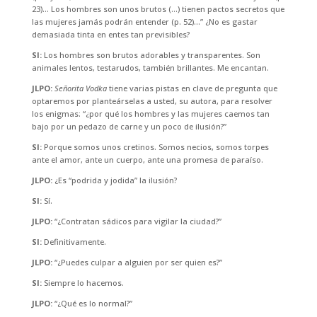
23)… Los hombres son unos brutos (…) tienen pactos secretos que
las mujeres jamás podrán entender (p. 52)…” ¿No es gastar
demasiada tinta en entes tan previsibles?
SI:
Los hombres son brutos adorables y transparentes. Son
animales lentos, testarudos, también brillantes. Me encantan.
JLPO:
Señorita Vodka
tiene varias pistas en clave de pregunta que
optaremos por planteárselas a usted, su autora, para resolver
los enigmas: “¿por qué los hombres y las mujeres caemos tan
bajo por un pedazo de carne y un poco de ilusión?”
SI:
Porque somos unos cretinos. Somos necios, somos torpes
ante el amor, ante un cuerpo, ante una promesa de paraíso.
JLPO:
¿Es “podrida y jodida” la ilusión?
SI:
Sí.
JLPO:
“¿Contratan sádicos para vigilar la ciudad?”
SI:
Definitivamente.
JLPO:
“¿Puedes culpar a alguien por ser quien es?”
SI:
Siempre lo hacemos.
JLPO:
“¿Qué es lo normal?”