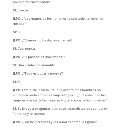
porque “se encabronan”?
SI:
Exacto.
JLPO:
¿”Las manos de los hombres lo son todo, también la
mirada”?
SI:
Sí.
JLPO:
¿”El amor no basta, no alcanza”?
SI:
Casi nunca.
JLPO:
¿”El pasado es una resaca”?
SI:
Una cruda interminable.
JLPO:
¿”Todo es poder y muerte”?
SI:
Sí.
JLPO:
Está bien: incluso Freud lo aceptó: “los hombres no
entienden nada sobre las mujeres”, pero: ¿qué entienden las
mujeres acerca de las mujeres y qué acerca de los hombres?
SI:
Se lo voy a preguntar a unas psicoanalistas que conocí en
Tampico y te cuento.
JLPO:
¿Son las personas y los amores como
las gafas?