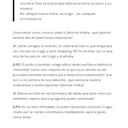
morderá. Ésta es la principal diferencia entre un perro y un
hombre.
No rehúyas nunca tomar un trago… en cualquier
circunstancia.
Conociendo como conoce usted a Señorita Vodka, ¿qué opinión
tendría ella de tales frases twainianas?
SI:
Serían amigos si vivieran, le celebraría todo lo que tenga que
ver con perros, trago y time chupping, MT le cae bien, por lo que
dice de los perros, del trago y el whisky.
JLPO:
El ácido y también colega etílico Ambrose Bierce definía la
“intimidad” como una “relación en la que unos idiotas se ven
providencialmente envueltos para destruirse mutuamente”. A la
luz o a la sombra de sus debacles, ¿qué opinaría nuestra
multicitada y multirrequerida Señorita Vodka?
SI:
Bierce escribió en ese
Diccionario del diablo
que beso rima con
embeleso, espero que la pregunta quede contestada.
JLPO:
En su obra
Ebriedades
, el poeta venezolano Gonzalo Fragui,
citado por la revista colombiana
Confabulación
, aporta guías
como éstas: