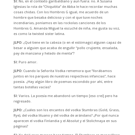
SI:
No, en el contexto garibaldiano y aun fuera: no. A Susana
Iglesias la rola de “Chiquitita” de Abba le hace recordar muchas
cosas chidas. Con los Hombres G igual, me acuerdo de un
hombre que besaba delicioso y con el que tuve noches
incendiarias, poníamos en las rockolas canciones de los
Hombres G. Amanda Miguel la escuché de niña, me gusta su voz,
es como la twisted sister latina.
JLPO:
¿Qué tiene en la cabeza (o en el estómago) alguien capaz de
besar a alguien que acaba de engullir “pollo crujiente, ensalada,
pay de manzana y helado de menta”?
SI:
Puro amor.
JLPO:
Cuando la Señorita Vodka rememora que “llorábamos
juntos en los parques de nuestras respectivas infancias”, hace
poesía. ¿Hay algún libro de poemas escondido por ahí, entre
tantas botellas vacías?
SI:
Varios. La poesía me abandonó un tiempo [eso creí] pero ha
regresado.
JLPO:
¿Cuáles son los encantos del vodka Stumbras (Gold, Grass,
Rye), del vodka lituano y del vodka de arándano? ¿Por qué nunca
aparecen el vodka Finlandia y el Absolut y el Stolichnaya en sus
páginas?
SI:
Ya dejé esas marcas hace tiempo. El Stumbras es maravilloso,