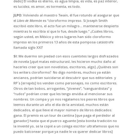
dedo] El vodka es eterno, es agua limpia, es vida, es paz interior,
es lucidez, es amor, es tormenta, es todo.
JLPO:
Volviendo al maestro Twain, él fue rotundo al asegurar que
el
Libro de Mormón
es “cloroformo impreso. Si Joseph Smith
escribió este libro, el acto fue un milagro… mantenerse despierto
mientras lo escribía sí que lo fue, desde luego.” ¿Cuáles libros,
según usted, en México y otros lugares han sido cloroformo
impreso en los primeros 13 años de esta pomposa catástrofe
llamada siglo XXI?
SI:
Me duermo sin piedad con esos cuentotes largos disfrazados
de novela [¡qué malas estructuras!, les hicieron mucho daño al
hacerles creer que son novelistas, escritores, algo] ¿Quiénes son
los writers cloroformo? No digo nombres, muchos ya están
ancianos, podrían suicidarse al descubrir que sus editoriales y
RP´s [errepés] los venden como personajes, no como escritores.
Otros de tan bobos, arrogantes, “jóvenes”, “vanguardistas” y
“rudos” podrían creer que les tengo envidia al mencionar sus
nombres. Un compa y yo nos regalamos los peores libros que
leemos durante un año el día de la amistad, muchos están
dedicados, el que lleve el mayor número de libros dedicados:
gana. El premio es un tour de cantina [que paga el perdedor al
ganador] hasta que el puerco aguante [esta bonita tradición no
la inventé yo, se la copié a un colega escritor ultrafamoso que no
puedo balconear porque ya nadie le va querer dedicar libros]