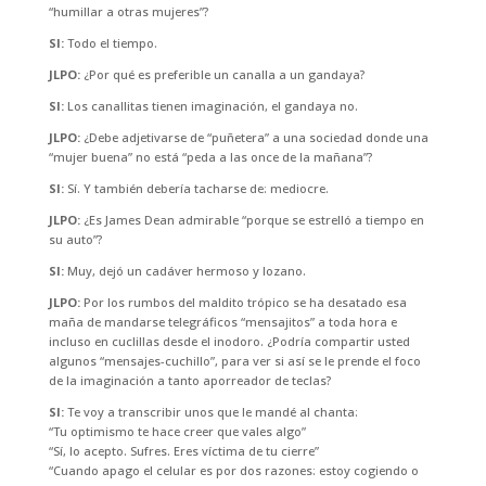
“humillar a otras mujeres”?
SI:
Todo el tiempo.
JLPO:
¿Por qué es preferible un canalla a un gandaya?
SI:
Los canallitas tienen imaginación, el gandaya no.
JLPO:
¿Debe adjetivarse de “puñetera” a una sociedad donde una
“mujer buena” no está “peda a las once de la mañana”?
SI:
Sí. Y también debería tacharse de: mediocre.
JLPO:
¿Es James Dean admirable “porque se estrelló a tiempo en
su auto”?
SI:
Muy, dejó un cadáver hermoso y lozano.
JLPO:
Por los rumbos del maldito trópico se ha desatado esa
maña de mandarse telegráficos “mensajitos” a toda hora e
incluso en cuclillas desde el inodoro. ¿Podría compartir usted
algunos “mensajes-cuchillo”, para ver si así se le prende el foco
de la imaginación a tanto aporreador de teclas?
SI:
Te voy a transcribir unos que le mandé al chanta:
“Tu optimismo te hace creer que vales algo”
“Sí, lo acepto. Sufres. Eres víctima de tu cierre”
“Cuando apago el celular es por dos razones: estoy cogiendo o