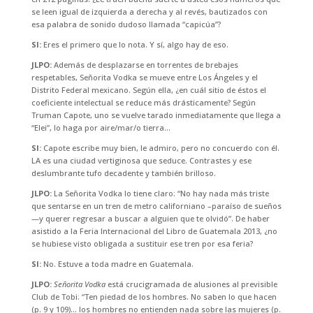
se leen igual de izquierda a derecha y al revés, bautizados con
esa palabra de sonido dudoso llamada “capicúa”?
SI:
Eres el primero que lo nota. Y sí, algo hay de eso.
JLPO:
Además de desplazarse en torrentes de brebajes
respetables, Señorita Vodka se mueve entre Los Ángeles y el
Distrito Federal mexicano. Según ella, ¿en cuál sitio de éstos el
coeficiente intelectual se reduce más drásticamente? Según
Truman Capote, uno se vuelve tarado inmediatamente que llega a
“Elei”, lo haga por aire/mar/o tierra…
SI:
Capote escribe muy bien, le admiro, pero no concuerdo con él.
LA es una ciudad vertiginosa que seduce. Contrastes y ese
deslumbrante tufo decadente y también brilloso.
JLPO:
La Señorita Vodka lo tiene claro: “No hay nada más triste
que sentarse en un tren de metro californiano –paraíso de sueños
—y querer regresar a buscar a alguien que te olvidó”. De haber
asistido a la Feria Internacional del Libro de Guatemala 2013, ¿no
se hubiese visto obligada a sustituir ese tren por esa feria?
SI:
No. Estuve a toda madre en Guatemala.
JLPO:
Señorita Vodka
está crucigramada de alusiones al previsible
Club de Tobi: “Ten piedad de los hombres. No saben lo que hacen
(p. 9 y 109)… los hombres no entienden nada sobre las mujeres (p.