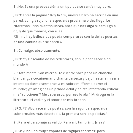
SI:
No. Es una provocación a un tipo que se sentía muy duro.
JLPO:
Entre la página 107 y la 109, nuestra heroína escribe en una
pared, con gis rojo, una especie de proclama o decálogo. Le
citaremos unas cuantas líneas, para que nos diga si comulga o
no, y de qué manera, con ellas:
*3) …no hay belleza que pueda compararse con la de las puertas
de una cantina que se abren //
SI:
Comulgo, absolutamente.
JLPO:
*6) Desconfía de los redentores, son la peor escoria del
mundo //
SI:
Totalmente. Son mierda. Te cuento: hace poco un chancho
blandengue cocainómano chanta de sexta y bajo hasta la miseria
intentaba darme sermones a mí sobre mi “forma de ver el
mundo”; ¿te imaginas un pelado débil y adicto intentando criticar
mis “adicciones”? Me daba asco, por eso lo abrí. Mi droga es la
literatura, el vodka y el amor por mis brodas.
JLPO:
*7) Aborrece a los poetas: son la segunda especie de
subnormales más detestable; la primera son los policías.”
SI:
Para el personaje es válido. Para mí, también… [risas]
JLPO:
¿Usa una mujer zapatos de “agujas enormes” para