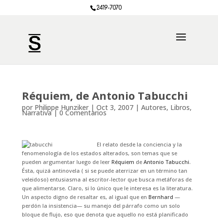
2419-7070
Réquiem, de Antonio Tabucchi
por
Philippe Hunziker
|
Oct 3, 2007
|
Autores
,
Libros
,
Narrativa
|
0 Comentarios
El relato desde la conciencia y la
fenomenología de los estados alterados, son temas que se
pueden argumentar luego de leer
Réquiem
de
Antonio Tabucchi
.
Ésta, quizá antinovela ( si se puede aterrizar en un término tan
veleidoso) entusiasma al escritor-lector que busca metáforas de
que alimentarse. Claro, si lo único que le interesa es la literatura.
Un aspecto digno de resaltar es, al igual que en
Bernhard
—
perdón la insistencia— su manejo del párrafo como un solo
bloque de flujo, eso que denota que aquello no está planificado