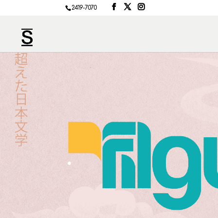
2419-7070
.