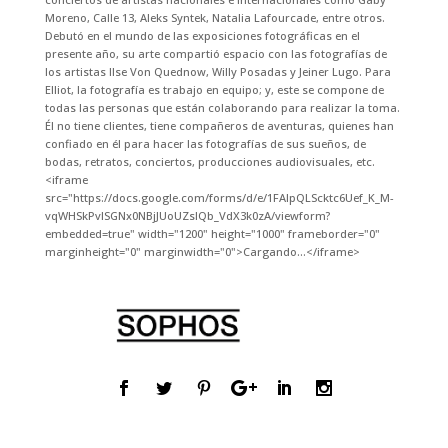
Moreno, Calle 13, Aleks Syntek, Natalia Lafourcade, entre otros.
Debutó en el mundo de las exposiciones fotográficas en el
presente año, su arte compartió espacio con las fotografías de
los artistas Ilse Von Quednow, Willy Posadas y Jeiner Lugo. Para
Elliot, la fotografía es trabajo en equipo; y, este se compone de
todas las personas que están colaborando para realizar la toma.
Él no tiene clientes, tiene compañeros de aventuras, quienes han
confiado en él para hacer las fotografías de sus sueños, de
bodas, retratos, conciertos, producciones audiovisuales, etc.
<iframe
src="https://docs.google.com/forms/d/e/1FAIpQLScktc6Uef_K_M-
vqWHSkPvlSGNx0NBjJUoUZslQb_VdX3k0zA/viewform?
embedded=true" width="1200" height="1000" frameborder="0"
marginheight="0" marginwidth="0">Cargando…</iframe>