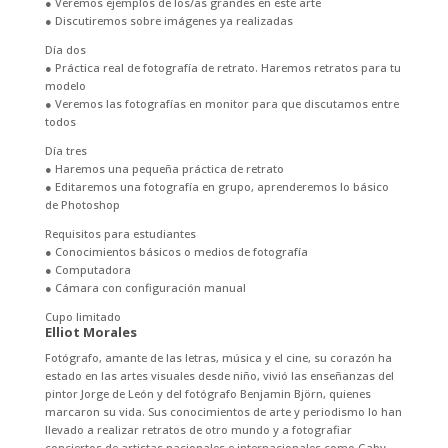
● Veremos ejemplos de los/as grandes en este arte
● Discutiremos sobre imágenes ya realizadas
Día dos
● Práctica real de fotografía de retrato. Haremos retratos para tu
modelo
● Veremos las fotografías en monitor para que discutamos entre
todos
Día tres
● Haremos una pequeña práctica de retrato
● Editaremos una fotografía en grupo, aprenderemos lo básico
de Photoshop
Requisitos para estudiantes
● Conocimientos básicos o medios de fotografía
● Computadora
● Cámara con configuración manual
Cupo limitado
Elliot Morales
Fotógrafo, amante de las letras, música y el cine, su corazón ha
estado en las artes visuales desde niño, vivió las enseñanzas del
pintor Jorge de León y del fotógrafo Benjamin Björn, quienes
marcaron su vida. Sus conocimientos de arte y periodismo lo han
llevado a realizar retratos de otro mundo y a fotografiar
conciertos de artistas nacionales e internacionales como Gaby