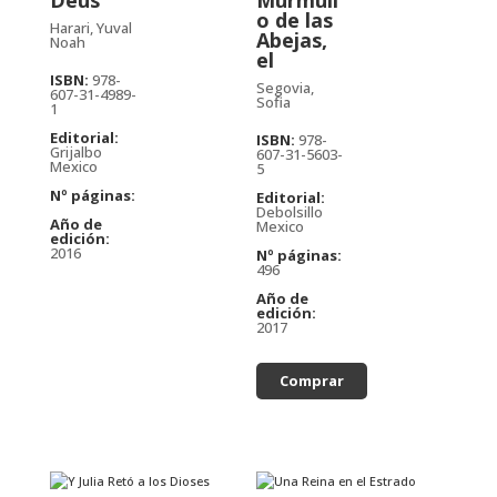
Deus
Murmull
o de las
Harari, Yuval
Abejas,
Noah
el
ISBN:
978-
Segovia,
607-31-4989-
Sofia
1
Editorial:
ISBN:
978-
Grijalbo
607-31-5603-
Mexico
5
Nº páginas:
Editorial:
Debolsillo
Año de
Mexico
edición:
2016
Nº páginas:
496
Año de
edición:
2017
Comprar