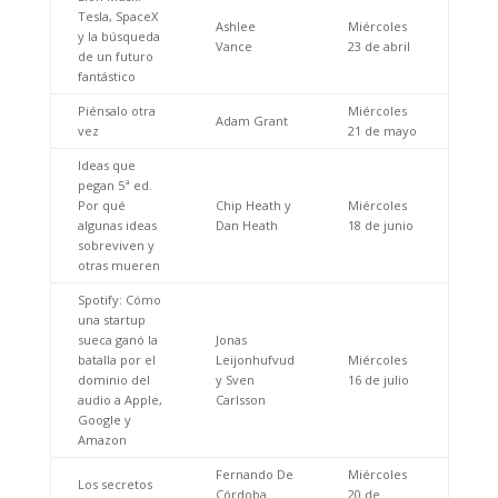
Tesla, SpaceX
Ashlee
Miércoles
y la búsqueda
Vance
23 de abril
de un futuro
fantástico
Piénsalo otra
Miércoles
Adam Grant
vez
21 de mayo
Ideas que
pegan 5ª ed.
Por qué
Chip Heath y
Miércoles
algunas ideas
Dan Heath
18 de junio
sobreviven y
otras mueren
Spotify: Cómo
una startup
sueca ganó la
Jonas
batalla por el
Leijonhufvud
Miércoles
dominio del
y Sven
16 de julio
audio a Apple,
Carlsson
Google y
Amazon
Fernando De
Miércoles
Los secretos
Córdoba
20 de