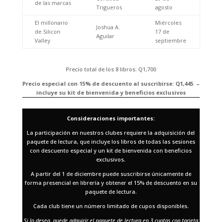
de las marcas
Trigueros
agosto
El millonario
Miércoles
Joshua A.
de Silicon
17 de
Aguilar
Valley
septiembre
Precio total de los 8 libros: Q1,700
Precio especial con 15% de descuento al suscribirse: Q1,445 –
incluye su kit de bienvenida y beneficios exclusivos
Consideraciones importantes:
La participación en nuestros clubes requiere la adquisición del
paquete de lectura, que incluye los libros de todas las sesiones
con descuento especial y un kit de bienvenida con beneficios
exclusivos.
A partir del 1 de diciembre puede suscribirse únicamente de
forma presencial en librería y obtener el 15% de descuento en su
paquete de lectura.
Cada club tiene un número limitado de cupos disponibles.
Si lo desea, puede adquirir el paquete de lectura en 3 cuotas con tarjeta