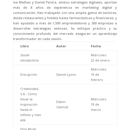
Isa Matheu y Daniel Perera, ambos estrategas digitales, aportan
más de 8 años de experiencia en marketing digital y
comunicación. Han trabajado con una amplia gama de sectores,
desde restaurantes y hoteles hasta farmacéuticas y financieras, y
han ayudado a más de 1,500 emprendedores y 300 empresas a
desarrollar estrategias exitosas. Su enfoque práctico y su
conocimiento profundo del mercado aseguran un aprendizaje
transformador en cada sesión.
Libro
Autor
Fecha
Sesión
Miércoles
introductoria
22 de enero
Miércoles
Disrupción
Daniel Lyons
19 de
febrero
Creatividad,
S.A.: Cómo
llevar la
Miércoles
Edwin
inspiración
19 de
Catmull
hasta el
marzo
infinito y más
allá
Elon Musk: