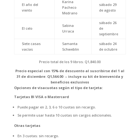
Karina
El año del
sábado 29
Pacheco
viento
de agosto
Medrano
sábado 26
Sabina
El celo
de
Urraca
septiembre
Siete casas
Samanta
sábado 24
vacías
Schweblin
de octubre
Precio total de los 9 libros: Q1,840.00
Precio especial con 15% de descuento al suscribirse del 1 al
31 de diciembre: Q1,564.00 – incluye su kit de bienvenida y
beneficios exclusivos
Opciones de visacuotas según el tipo de tarjeta:
Tarjetas BI VISA o Mastercard
Puede pagar en 2, 3, 6 o 10 cuotas sin recargo.
Se permite usar hasta 10 cuotas sin cargos adicionales.
Otras tarjetas
En 3 cuotas: sin recargo.