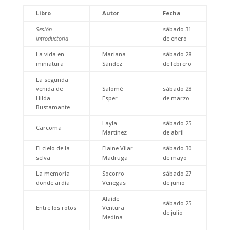
Libro
Autor
Fecha
Sesión
sábado 31
introductoria
de enero
La vida en
Mariana
sábado 28
miniatura
Sández
de febrero
La segunda
venida de
Salomé
sábado 28
Hilda
Esper
de marzo
Bustamante
Layla
sábado 25
Carcoma
Martínez
de abril
El cielo de la
Elaine Vilar
sábado 30
selva
Madruga
de mayo
La memoria
Socorro
sábado 27
donde ardía
Venegas
de junio
Alaíde
sábado 25
Entre los rotos
Ventura
de julio
Medina