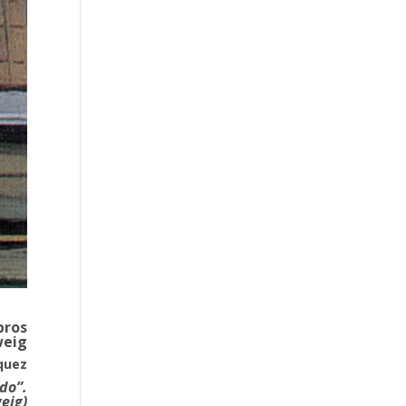
bros
weig
squez
do”.
weig)